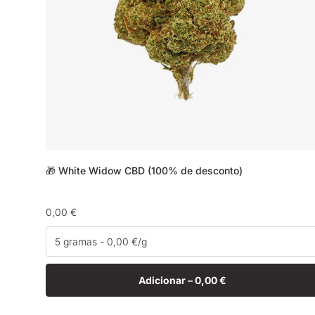
🎁 White Widow CBD (100% de desconto)
Preço
0,00 €
normal
Adicionar –
0,00 €