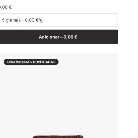
Preço
0,00 €
normal
Adicionar –
0,00 €
ENCOMENDAS DUPLICADAS