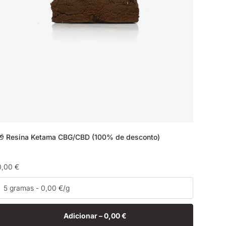
🎁 Resina Ketama CBG/CBD (100% de desconto)
Preço
0,00 €
normal
Adicionar –
0,00 €