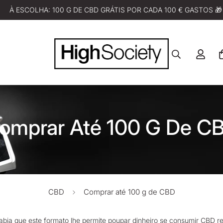
À ESCOLHA: 100 G DE CBD GRÁTIS POR CADA 100 € GASTOS 🎁
omprar Até 100 G De C
CBD
Comprar até 100 g de CBD
abia que este formato lhe permite poupar dinheiro se consumir
CBD
re