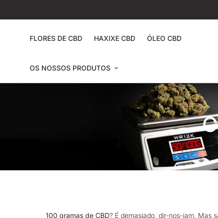
FLORES DE CBD
HAXIXE CBD
ÓLEO CBD
OS NOSSOS PRODUTOS
C
100 gramas de CBD
? É demasiado, dir-nos-iam. Mas s