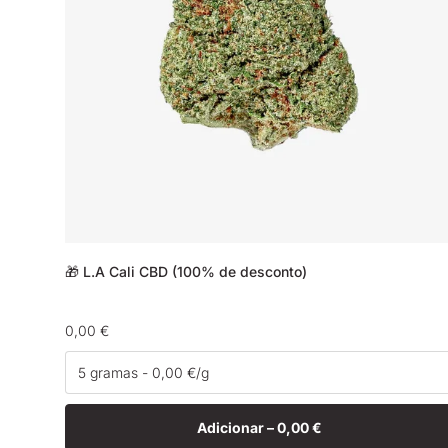
🎁 L.A Cali CBD (100% de desconto)
Preço
0,00 €
normal
Adicionar –
0,00 €