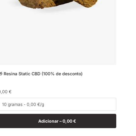
🎁 Resina Static CBD (100% de desconto)
Preço
0,00 €
normal
Adicionar –
0,00 €