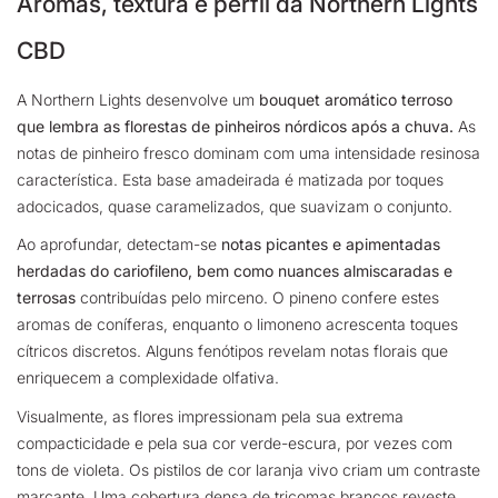
Aromas, textura e perfil da Northern Lights
CBD
A Northern Lights desenvolve um
bouquet aromático terroso
que lembra as florestas de pinheiros nórdicos após a chuva.
As
notas de pinheiro fresco dominam com uma intensidade resinosa
característica. Esta base amadeirada é matizada por toques
adocicados, quase caramelizados, que suavizam o conjunto.
Ao aprofundar, detectam-se
notas picantes e apimentadas
herdadas do cariofileno, bem como nuances almiscaradas e
terrosas
contribuídas pelo mirceno. O pineno confere estes
aromas de coníferas, enquanto o limoneno acrescenta toques
cítricos discretos. Alguns fenótipos revelam notas florais que
enriquecem a complexidade olfativa.
Visualmente, as flores impressionam pela sua extrema
compacticidade e pela sua cor verde-escura, por vezes com
tons de violeta. Os pistilos de cor laranja vivo criam um contraste
marcante. Uma cobertura densa de tricomas brancos reveste