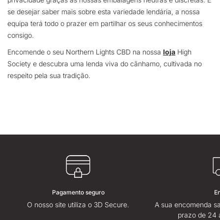
se desejar saber mais sobre esta variedade lendária, a nossa
equipa terá todo o prazer em partilhar os seus conhecimentos
consigo.
Encomende o seu Northern Lights CBD na nossa
loja
High
Society e descubra uma lenda viva do cânhamo, cultivada no
respeito pela sua tradição.
Pagamento seguro
E
O nosso site utiliza o 3D Secure.
A sua encomenda sa
prazo de 24 