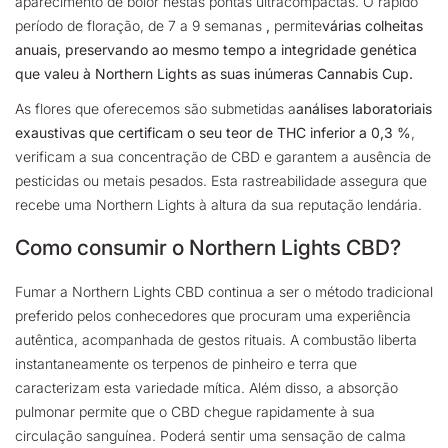
aparecimento de bolor nestas pontas ultracompactas. O rápido
período de floração, de 7 a 9 semanas
,
permite
várias colheitas
anuais, preservando ao mesmo tempo a integridade genética
que valeu à Northern Lights as suas inúmeras Cannabis Cup.
As flores que oferecemos são submetidas a
análises laboratoriais
exaustivas que certificam o seu teor de THC inferior a 0,3 %
,
verificam a sua concentração de CBD e garantem a ausência de
pesticidas ou metais pesados. Esta rastreabilidade assegura que
recebe uma Northern Lights à altura da sua reputação lendária.
Como consumir o Northern Lights CBD?
Fumar a Northern Lights CBD continua a ser o método tradicional
preferido pelos conhecedores que procuram uma experiência
autêntica, acompanhada de gestos rituais. A combustão liberta
instantaneamente os terpenos de pinheiro e terra que
caracterizam esta variedade mítica. Além disso, a absorção
pulmonar permite que o CBD chegue rapidamente à sua
circulação sanguínea. Poderá sentir uma sensação de calma