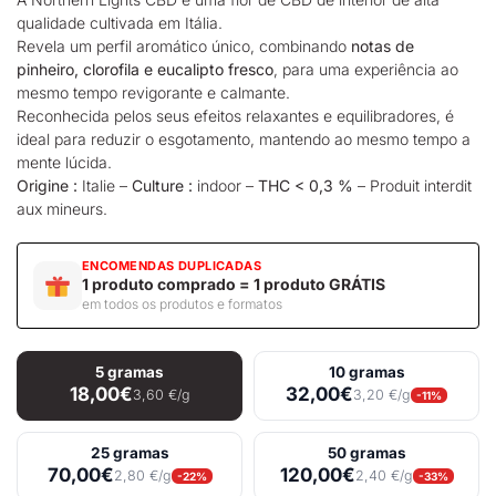
qualidade cultivada em Itália.
Revela um perfil aromático único, combinando
notas de
pinheiro, clorofila e eucalipto fresco
, para uma experiência ao
mesmo tempo revigorante e calmante.
Reconhecida pelos seus efeitos relaxantes e equilibradores, é
ideal para reduzir o esgotamento, mantendo ao mesmo tempo a
mente lúcida.
Origine :
Italie –
Culture :
indoor –
THC < 0,3 %
– Produit interdit
aux mineurs.
ENCOMENDAS DUPLICADAS
1 produto comprado = 1 produto GRÁTIS
em todos os produtos e formatos
5 gramas
10 gramas
18,00€
32,00€
3,60 €/g
3,20 €/g
-11%
25 gramas
50 gramas
70,00€
120,00€
2,80 €/g
2,40 €/g
-22%
-33%