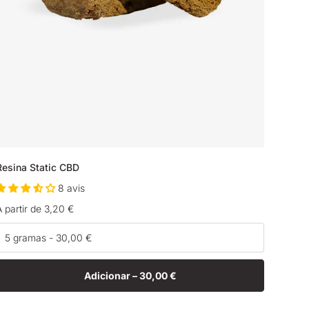
Resina Static CBD
8 avis
Preço
A partir de 3,20 €
normal
Adicionar –
30,00 €