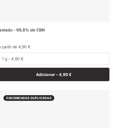
Isolado - 99,8% de CBN
Preço
A partir de 4,90 €
normal
Adicionar –
4,90 €
ENCOMENDAS DUPLICADAS