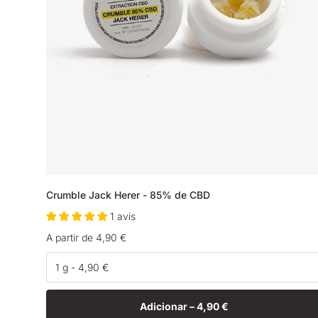
Crumble Jack Herer - 85% de CBD
1 avis
Preço
A partir de 4,90 €
normal
Adicionar –
4,90 €