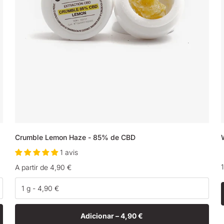
Crumble Lemon Haze - 85% de CBD
1 avis
Preço
A partir de 4,90 €
normal
Adicionar –
4,90 €