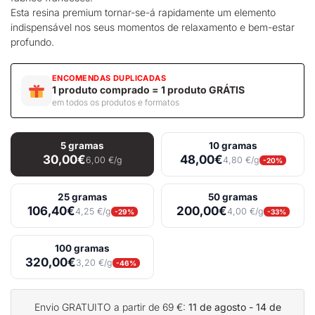
Esta resina premium tornar-se-á rapidamente um elemento
indispensável nos seus momentos de relaxamento e bem-estar
profundo.
ENCOMENDAS DUPLICADAS
1 produto comprado = 1 produto GRÁTIS
em todos os produtos e formatos
5 gramas
10 gramas
30,00€
48,00€
6,00 €/g
4,80 €/g
-20%
25 gramas
50 gramas
106,40€
200,00€
4,25 €/g
4,00 €/g
-29%
-33%
100 gramas
320,00€
3,20 €/g
-46%
Envio GRATUITO a partir de 69 €:
11 de agosto - 14 de