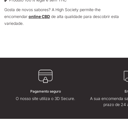
Gosta de novos sabores? A High Society permite-lhe
encomendar
online CBD
de alta qualidade para descobrir esta
variedade.
Pagamento seguro
E
O nosso site utiliza o 3D Secure.
A sua encomenda sa
prazo de 24 