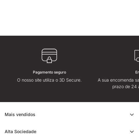
Pagamento seguro
E
O nosso site utiliza o 3D Secure.
A sua encomenda sa
prazo de 24 
Mais vendidos
Promoção de CBD
Alta Sociedade
Ice Rock CBD