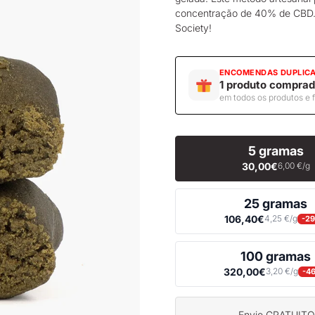
concentração de 40% de CBD.
Society!
ENCOMENDAS DUPLIC
1 produto comprad
em todos os produtos e 
5 gramas
30,00€
6,00 €/g
25 gramas
106,40€
4,25 €/g
-2
100 gramas
320,00€
3,20 €/g
-4
Envio GRATUITO a