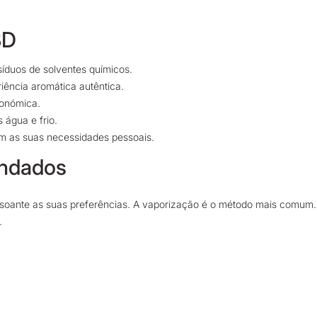
BD
síduos de solventes químicos.
iência aromática autêntica.
conómica.
 água e frio.
om as suas necessidades pessoais.
endados
onsoante as suas preferências. A vaporização é o método mais comum.
.