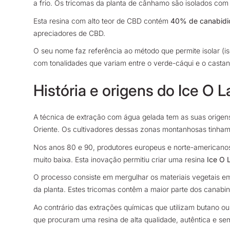
a frio. Os tricomas da planta de cânhamo são isolados com
Esta resina com alto teor de CBD contém
40% de canabidi
apreciadores de CBD.
O seu nome faz referência ao método que permite isolar (is
com tonalidades que variam entre o verde-cáqui e o casta
História e origens do Ice O 
A técnica de extração com água gelada tem as suas origens
Oriente. Os cultivadores dessas zonas montanhosas tinham 
Nos anos 80 e 90, produtores europeus e norte-americanos
muito baixa. Esta inovação permitiu criar uma resina
Ice O 
O processo consiste em mergulhar os materiais vegetais 
da planta. Estes tricomas contêm a maior parte dos canabin
Ao contrário das extrações químicas que utilizam butano ou 
que procuram uma resina de alta qualidade, autêntica e sem