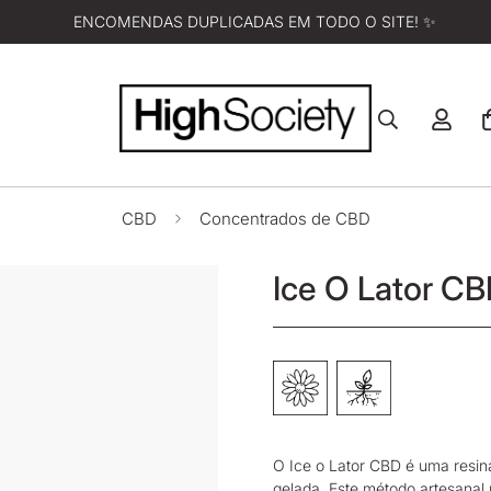
ENCOMENDAS DUPLICADAS EM TODO O SITE! ✨
CBD
Concentrados de CBD
Ice O Lator C
O Ice o Lator CBD é uma resin
gelada. Este método artesanal