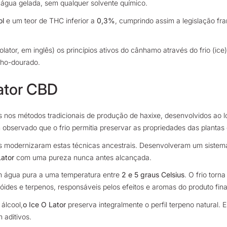
 água gelada, sem qualquer solvente químico.
ol
e um teor de THC inferior a
0,3%
, cumprindo assim a legislação fr
olator, em inglês) os princípios ativos do cânhamo através do frio (
nho-dourado.
Lator CBD
 nos métodos tradicionais de produção de haxixe, desenvolvidos ao l
observado que o frio permitia preservar as propriedades das plantas 
 modernizaram estas técnicas ancestrais. Desenvolveram um sistema 
Lator
com uma pureza nunca antes alcançada.
em água pura a uma temperatura entre
2 e 5 graus Celsius
. O frio torn
óides e terpenos, responsáveis pelos efeitos e aromas do produto fina
álcool,
o Ice O Lator
preserva integralmente o perfil terpeno natural
 aditivos.