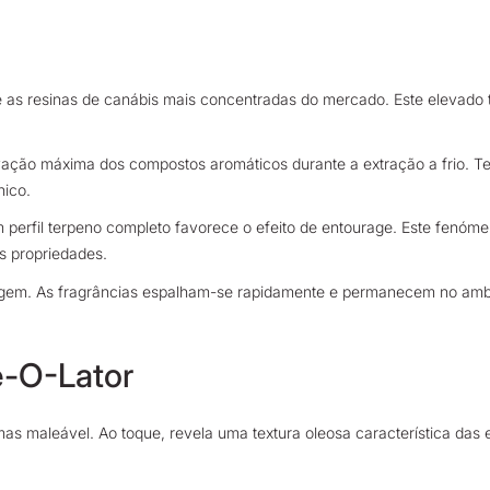
 as resinas de canábis mais concentradas do mercado. Este elevado t
vação máxima dos compostos aromáticos durante a extração a frio. Te
nico.
rfil terpeno completo favorece o efeito de entourage. Este fenómeno
s propriedades.
alagem. As fragrâncias espalham-se rapidamente e permanecem no amb
e-O-Lator
maleável. Ao toque, revela uma textura oleosa característica das ex