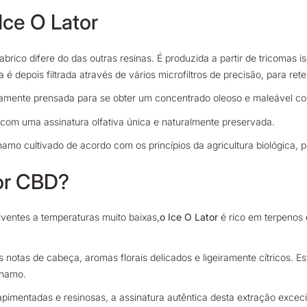
Ice O Lator
abrico difere do das outras resinas. É produzida a partir de tricomas
ra é depois filtrada através de vários microfiltros de precisão, para re
osamente prensada para se obter um concentrado oleoso e maleável c
 com uma assinatura olfativa única e naturalmente preservada.
mo cultivado de acordo com os princípios da agricultura biológica, pa
tor CBD?
lventes a temperaturas muito baixas,
o Ice O Lator
é rico em terpenos
as notas de cabeça, aromas florais delicados e ligeiramente cítricos. 
nhamo.
apimentadas e resinosas, a assinatura autêntica desta extração exceci