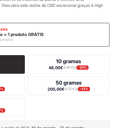
 Descubra esta
resina de CBD
excecional graças à High
ADAS
o = 1 produto GRÁTIS
formatos
10 gramas
48,00€
4,80 €/g
-20%
50 gramas
200,00€
4,00 €/g
9%
-33%
6%
 partir de 69 €:
10 de agosto - 13 de agosto