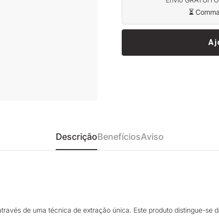
⏳ Command
Aj
Descrição
Benefícios
Aviso
ravés de uma técnica de extração única. Este produto distingue-se d