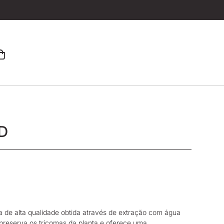
BD
a de alta qualidade obtida através de extração com água
 preserva os tricomas da planta e oferece uma