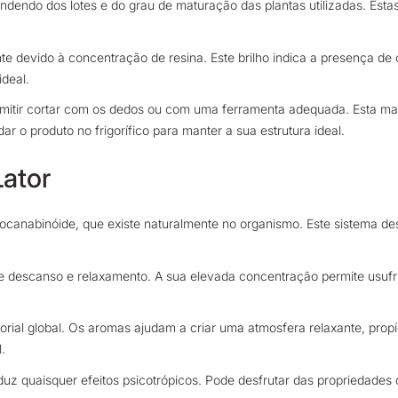
ndendo dos lotes e do grau de maturação das plantas utilizadas. Estas
nte devido à concentração de resina. Este brilho indica a presença d
deal.
itir cortar com os dedos ou com uma ferramenta adequada. Esta male
ar o produto no frigorífico para manter a sua estrutura ideal.
Lator
ocanabinóide, que existe naturalmente no organismo. Este sistema 
descanso e relaxamento. A sua elevada concentração permite usufru
sorial global. Os aromas ajudam a criar uma atmosfera relaxante, prop
.
uz quaisquer efeitos psicotrópicos. Pode desfrutar das propriedade