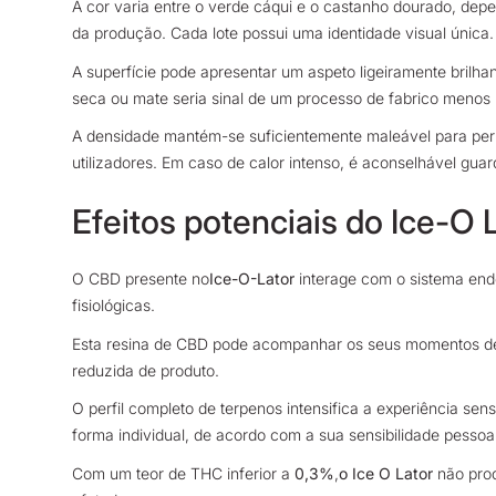
A cor varia entre o verde cáqui e o castanho dourado, depe
da produção. Cada lote possui uma identidade visual única.
A superfície pode apresentar um aspeto ligeiramente brilha
seca ou mate seria sinal de um processo de fabrico menos i
A densidade mantém-se suficientemente maleável para perm
utilizadores. Em caso de calor intenso, é aconselhável guard
Efeitos potenciais do Ice-O 
O CBD presente no
Ice-O-Lator
interage com o sistema end
fisiológicas.
Esta resina de CBD pode acompanhar os seus momentos de 
reduzida de produto.
O perfil completo de terpenos intensifica a experiência sen
forma individual, de acordo com a sua sensibilidade pessoal
Com um teor de THC inferior a
0,3%
,
o Ice O Lator
não prod