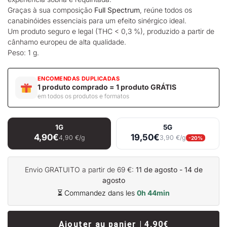
Graças à sua composição
Full Spectrum
, reúne todos os
canabinóides essenciais para um efeito sinérgico ideal.
Um produto seguro e legal (THC < 0,3 %), produzido a partir de
cânhamo europeu de alta qualidade.
Peso: 1 g.
ENCOMENDAS DUPLICADAS
1 produto comprado = 1 produto GRÁTIS
em todos os produtos e formatos
1G
5G
4,90€
19,50€
4,90 €/g
3,90 €/g
-20%
Envio GRATUITO a partir de 69 €:
11 de agosto - 14 de
agosto
⏳ Commandez dans les
0h 44min
Ajouter au panier | 4,90€