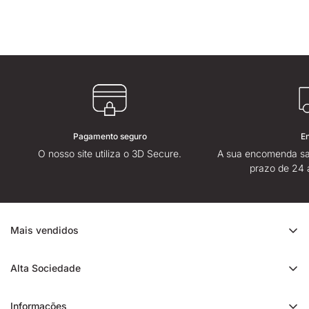
Pagamento seguro
E
O nosso site utiliza o 3D Secure.
A sua encomenda sa
prazo de 24 
Mais vendidos
Promoção de CBD
Alta Sociedade
Ice Rock CBD
Sobre
Cali CBD
Informações