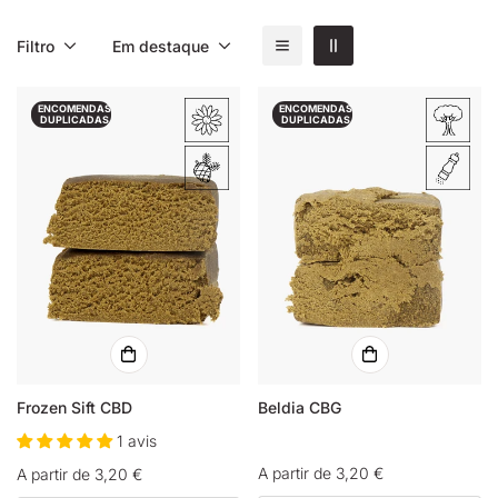
Filtro
Em destaque
ENCOMENDAS
ENCOMENDAS
DUPLICADAS
DUPLICADAS
Frozen Sift CBD
Beldia CBG
1 avis
Preço
A partir de 3,20 €
Preço
A partir de 3,20 €
normal
normal