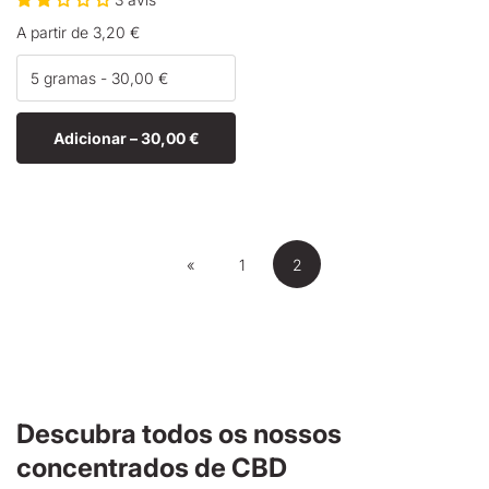
Preço
A partir de 3,20 €
normal
Adicionar –
30,00 €
«
1
2
Descubra todos os nossos
concentrados de CBD