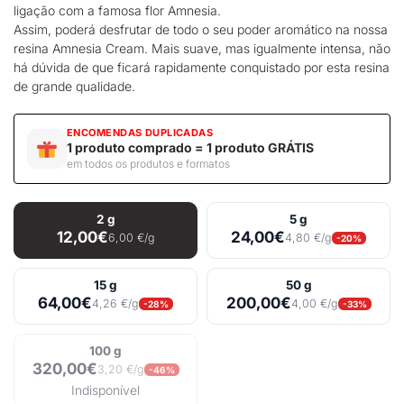
ligação com a famosa flor Amnesia.
Assim, poderá desfrutar de todo o seu poder aromático na nossa
resina Amnesia Cream. Mais suave, mas igualmente intensa, não
há dúvida de que ficará rapidamente conquistado por esta resina
de grande qualidade.
ENCOMENDAS DUPLICADAS
1 produto comprado = 1 produto GRÁTIS
em todos os produtos e formatos
2 g
5 g
12,00€
24,00€
6,00 €/g
4,80 €/g
-20%
15 g
50 g
64,00€
200,00€
4,26 €/g
4,00 €/g
-28%
-33%
100 g
320,00€
3,20 €/g
-46%
Indisponível