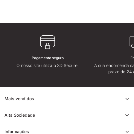
Pagamento seguro
E
O nosso site utiliza o 3D Secure.
A sua encomenda sa
prazo de 24 
Mais vendidos
Promoção de CBD
Alta Sociedade
Ice Rock CBD
Sobre
Cali CBD
Informações