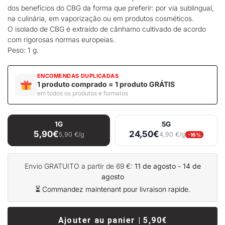
dos benefícios do CBG da forma que preferir: por via sublingual,
na culinária, em vaporização ou em produtos cosméticos.
O isolado de CBG é extraído de cânhamo cultivado de acordo
com rigorosas normas europeias.
Peso: 1 g.
ENCOMENDAS DUPLICADAS
1 produto comprado = 1 produto GRÁTIS
em todos os produtos e formatos
1G
5G
5,90€
24,50€
5,90 €/g
4,90 €/g
-16%
Envio GRATUITO a partir de 69 €:
11 de agosto - 14 de
agosto
⏳ Commandez maintenant pour livraison rapide.
Ajouter au panier | 5,90€