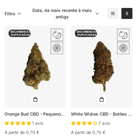
Data, da mais recente à mais
Filtro
antiga
ENCOMENDAS
ENCOMENDAS
DUPLICADAS
DUPLICADAS
Orange Bud CBD - Pequenos botões
White Widow CBD - Botões Pequenos
1 avis
7 avis
Preço
A partir de 0,70 €
Preço
A partir de 0,70 €