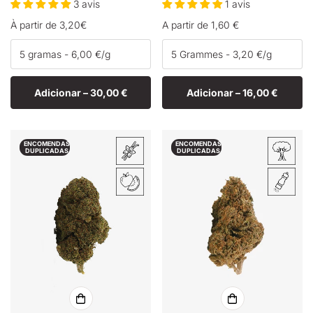
3 avis
1 avis
Preço
À partir de 3,20€
Preço
A partir de 1,60 €
normal
normal
Adicionar –
30,00 €
Adicionar –
16,00 €
ENCOMENDAS
ENCOMENDAS
DUPLICADAS
DUPLICADAS