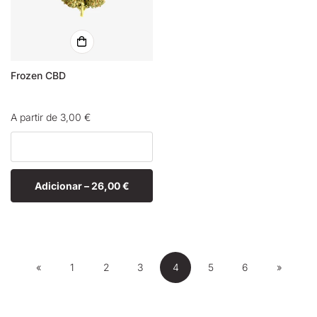
Frozen CBD
Preço
A partir de 3,00 €
normal
Adicionar –
26,00 €
«
1
2
3
4
5
6
»