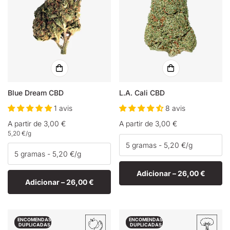
Blue Dream CBD
L.A. Cali CBD
1 avis
8 avis
Preço
A partir de 3,00 €
Preço
A partir de 3,00 €
Preço
5,20 €
/
g
normal
normal
unitário
Adicionar –
26,00 €
Adicionar –
26,00 €
ENCOMENDAS
ENCOMENDAS
DUPLICADAS
DUPLICADAS