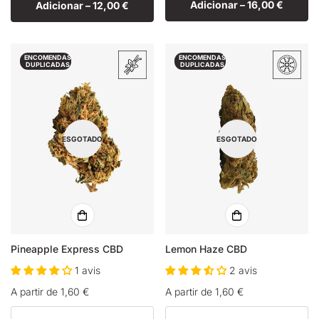
Adicionar –
16,00 €
Adicionar –
12,00 €
ENCOMENDAS
ENCOMENDAS
DUPLICADAS
DUPLICADAS
ESGOTADO
ESGOTADO
Pineapple Express CBD
Lemon Haze CBD
1 avis
2 avis
Preço
A partir de 1,60 €
Preço
A partir de 1,60 €
normal
normal