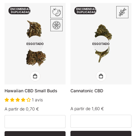
ENCOMENDAS
ENCOMENDAS
DUPLICADAS
DUPLICADAS
ESGOTADO
ESGOTADO
Hawaiian CBD Small Buds
Cannatonic CBD
1 avis
Preço
A partir de 1,60 €
Preço
A partir de 0,70 €
normal
normal