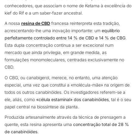
conhecedores, que associam o nome de Ketama à excelência do
kief do Rif e a um saber-fazer ancestral.
A nossa
resina de CBD
francesa reinterpreta esta tradição,
acrescentando-lhe uma inovação importante: um
equilíbrio
perfeitamente controlado entre 14 % de CBD e 14 % de CBG
.
Esta dupla concentração continua a ser excecional num
mercado que ainda privilegia, em grande medida, as
formulações monomoleculares, centradas exclusivamente no
CBD.
O CBG, ou canabigerol, merece, no entanto, uma atenção
especial, uma vez que constitui a «molécula-mãe» na origem de
todos os outros canabinóides. Os investigadores referem-se a
ele, aliás, como
«célula estaminal» dos canabinóides
, tal é o seu
papel central na biossíntese da planta.
Produzida artesanalmente através da técnica de prensagem a
quente, esta resina apresenta uma
concentração total de 28 %
de canabinóides
.