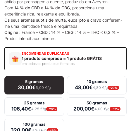
obtida por prensagem a quente, produzida em Aveyron.
Com
14 % de CBD
e
14 % de CBG
, proporciona uma
experiência rica, relaxante e equilibrada.
Os
seus
aromas subtis de murta, eucalipto e cravo
conferem-
lhe uma identidade fresca e requintada.
Origine :
France –
CBD :
14 % –
CBG :
14 % –
THC < 0,3 %
–
Produit interdit aux mineurs.
ENCOMENDAS DUPLICADAS
1 produto comprado = 1 produto GRÁTIS
em todos os produtos e formatos
5 gramas
10 gramas
30,00€
48,00€
6,00 €/g
4,80 €/g
-20%
25 gramas
50 gramas
106,40€
200,00€
4,25 €/g
4,00 €/g
-29%
-33%
100 gramas
320,00€
3,20 €/g
-46%