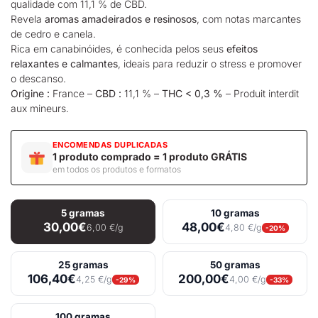
qualidade com 11,1 % de CBD.
Revela
aromas amadeirados e resinosos
, com notas marcantes
de cedro e canela.
Rica em canabinóides, é conhecida pelos seus
efeitos
relaxantes e calmantes
, ideais para reduzir o stress e promover
o descanso.
Origine :
France –
CBD :
11,1 % –
THC < 0,3 %
– Produit interdit
aux mineurs.
ENCOMENDAS DUPLICADAS
1 produto comprado = 1 produto GRÁTIS
em todos os produtos e formatos
5 gramas
10 gramas
30,00€
48,00€
6,00 €/g
4,80 €/g
-20%
25 gramas
50 gramas
106,40€
200,00€
4,25 €/g
4,00 €/g
-29%
-33%
100 gramas