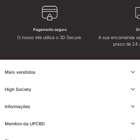
Pagamento seguro
E
O nosso site utiliza o 3D Secure.
A sua encomenda sa
prazo de 24 
Mais vendidos
Promoção de CBD
High Society
Ice Rock CBD
Sobre
Cali CBD
Informações
Lojas High Society
Orange Bud CBD
Contacte-nos
Avaliação da High Society
Membro da UPCBD
Trim CBD
Alguma dúvida?
Fidelidade e indicação
Static CBD
Entrega