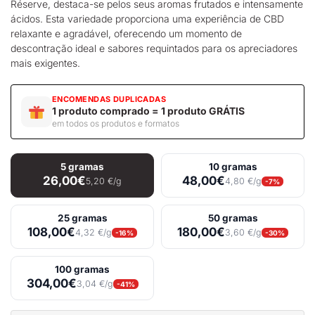
Réserve
, destaca-se pelos seus aromas frutados e intensamente
ácidos. Esta variedade proporciona uma experiência de CBD
relaxante e agradável, oferecendo um momento de
descontração ideal e sabores requintados para os apreciadores
mais exigentes.
ENCOMENDAS DUPLICADAS
1 produto comprado = 1 produto GRÁTIS
em todos os produtos e formatos
5 gramas
10 gramas
26,00€
48,00€
5,20 €/g
4,80 €/g
-7%
25 gramas
50 gramas
108,00€
180,00€
4,32 €/g
3,60 €/g
-16%
-30%
100 gramas
304,00€
3,04 €/g
-41%