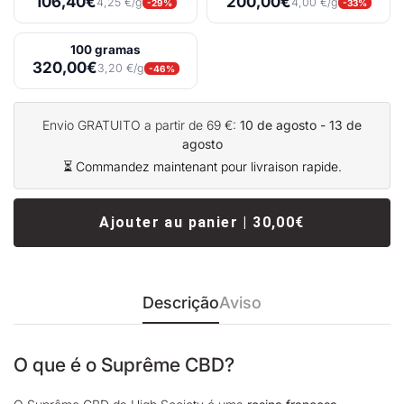
106,40€
200,00€
4,25 €/g
4,00 €/g
-29%
-33%
100 gramas
320,00€
3,20 €/g
-46%
Envio GRATUITO a partir de 69 €:
10 de agosto - 13 de
agosto
⏳ Commandez maintenant pour livraison rapide.
Ajouter au panier | 30,00€
Descrição
Aviso
O que é o Suprême CBD?