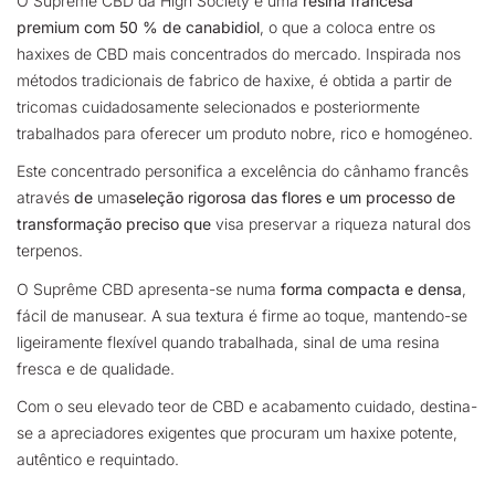
O Suprême CBD da High Society é uma
resina francesa
premium com 50 % de canabidiol
,
o que a coloca entre os
haxixes de CBD mais concentrados do mercado. Inspirada nos
métodos tradicionais de fabrico de haxixe, é obtida a partir de
tricomas cuidadosamente selecionados e posteriormente
trabalhados para oferecer um produto nobre, rico e homogéneo.
Este concentrado personifica a excelência do cânhamo francês
através
de
uma
seleção rigorosa das flores e um processo de
transformação preciso que
visa preservar a riqueza natural dos
terpenos.
O Suprême CBD apresenta-se numa
forma compacta e densa
,
fácil de manusear. A sua textura é firme ao toque, mantendo-se
ligeiramente flexível quando trabalhada, sinal de uma resina
fresca e de qualidade.
Com o seu elevado teor de CBD e acabamento cuidado, destina-
se a apreciadores exigentes que procuram um haxixe potente,
autêntico e requintado.