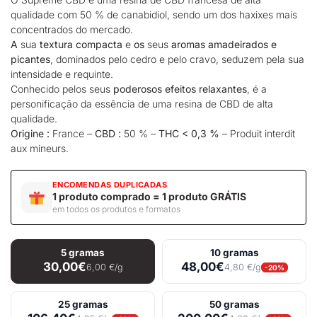
qualidade com 50 % de canabidiol, sendo um dos haxixes mais
concentrados do mercado.
A
sua
textura compacta
e
os
seus
aromas amadeirados e
picantes
, dominados pelo cedro e pelo cravo, seduzem pela sua
intensidade e requinte.
Conhecido pelos seus
poderosos efeitos relaxantes
, é a
personificação da essência de uma resina de CBD de alta
qualidade.
Origine :
France –
CBD :
50 % –
THC < 0,3 %
– Produit interdit
aux mineurs.
ENCOMENDAS DUPLICADAS
1 produto comprado = 1 produto GRÁTIS
em todos os produtos e formatos
5 gramas
10 gramas
30,00€
48,00€
6,00 €/g
4,80 €/g
-20%
25 gramas
50 gramas