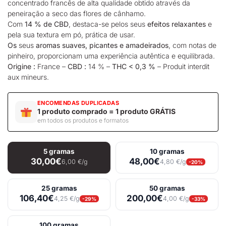
concentrado francês de alta qualidade obtido através da
peneiração a seco das flores de cânhamo.
Com
14 % de CBD
, destaca-se pelos seus
efeitos relaxantes
e
pela sua textura em pó, prática de usar.
Os
seus
aromas suaves, picantes e amadeirados
, com notas de
pinheiro, proporcionam uma experiência autêntica e equilibrada.
Origine :
France –
CBD :
14 % –
THC < 0,3 %
– Produit interdit
aux mineurs.
ENCOMENDAS DUPLICADAS
1 produto comprado = 1 produto GRÁTIS
em todos os produtos e formatos
5 gramas
10 gramas
30,00€
48,00€
6,00 €/g
4,80 €/g
-20%
25 gramas
50 gramas
106,40€
200,00€
4,25 €/g
4,00 €/g
-29%
-33%
100 gramas