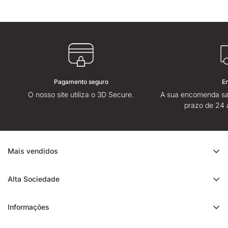
Pagamento seguro
E
O nosso site utiliza o 3D Secure.
A sua encomenda sa
prazo de 24 
Mais vendidos
Promoção de CBD
Alta Sociedade
Ice Rock CBD
Sobre
Cali CBD
Informações
Lojas High Society
Orange Bud CBD
Contacte-nos