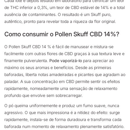
Cada lote é depois testado em laboratório para certificar um teor
de THC inferior a 0,3%, um teor de CBD estável de 14% e a total
ausência de contaminantes. O resultado é um Skuff puro,
autêntico, pronto para revelar toda a riqueza da flor original.
Como consumir o Pollen Skuff CBD 14%?
O Pollen Skuff CBD 14 % é fácil de manusear e mistura-se
facilmente com outras flores de CBD graças à sua textura leve e
finamente pulverulenta.
Pode vaporizá-lo
para apreciar ao
máximo os seus aromas e benefícios. Desde as primeiras
baforadas, liberta notas amadeiradas e picantes que agradam ao
paladar. A sua concentração em CBD permite sentir os efeitos
rapidamente, nomeadamente uma sensação de relaxamento
profundo que envolve sem sobrecarregar.
O pó queima uniformemente e produz um fumo suave, nunca
agressivo. O que mais impressiona é a nitidez do efeito: surge
rapidamente, instala-se de forma duradoura e transforma cada
baforada num momento de relaxamento plenamente satisfatório.