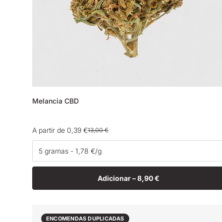
Melancia CBD
A partir de 0,39 €
13,00 €
Preço
Preço
de
normal
venda
Adicionar –
8,90 €
ENCOMENDAS DUPLICADAS