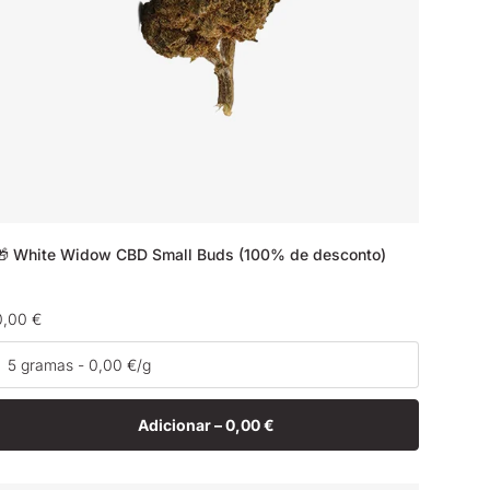
🎁 White Widow CBD Small Buds (100% de desconto)
Preço
0,00 €
normal
Adicionar –
0,00 €