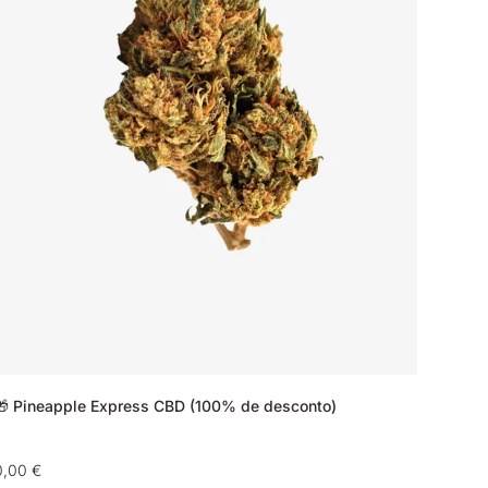
🎁 Pineapple Express CBD (100% de desconto)
Preço
0,00 €