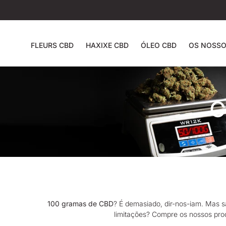
FLEURS CBD
HAXIXE CBD
ÓLEO CBD
OS NOSSO
C
100 gramas de CBD
? É demasiado, dir-nos-iam. Mas s
limitações? Compre os nossos prod