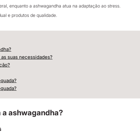
eral, enquanto a ashwagandha atua na adaptação ao stress.
al e produtos de qualidade.
ndha?
m as suas necessidades?
ação?
equada?
equada?
m a ashwagandha?
s