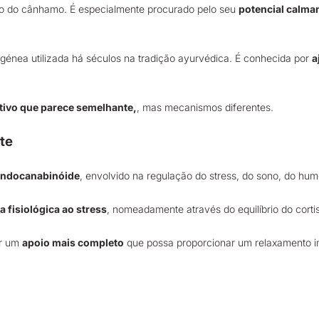
do do cânhamo. É especialmente procurado pelo seu
potencial calman
ogénea
utilizada há séculos na tradição ayurvédica. É conhecida por
a
tivo que parece semelhante,
, mas mecanismos diferentes.
te
 endocanabinóide
, envolvido na regulação do stress, do sono, do hu
 fisiológica ao stress
, nomeadamente através do equilíbrio do cort
er um
apoio mais completo
que possa proporcionar um relaxamento im