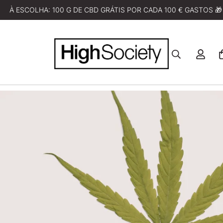
À ESCOLHA: 100 G DE CBD GRÁTIS POR CADA 100 € GASTOS 🎁