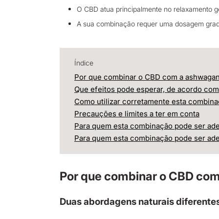
O CBD atua principalmente no relaxamento g
A sua combinação requer uma dosagem gradu
Índice
Por que combinar o CBD com a ashwaga
Que efeitos pode esperar, de acordo co
Como utilizar corretamente esta combin
Precauções e limites a ter em conta
Para quem esta combinação pode ser ad
Para quem esta combinação pode ser ad
Por que combinar o CBD co
Duas abordagens naturais diferente