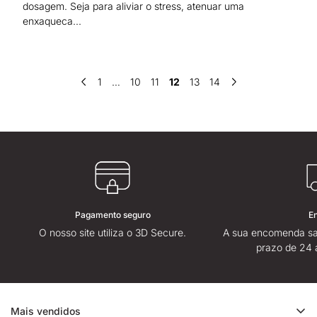
dosagem. Seja para aliviar o stress, atenuar uma
enxaqueca...
1
…
10
11
12
13
14
Pagamento seguro
E
O nosso site utiliza o 3D Secure.
A sua encomenda sa
prazo de 24 
Mais vendidos