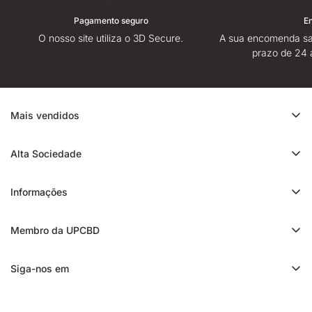
Pagamento seguro
E
O nosso site utiliza o 3D Secure.
A sua encomenda sa
prazo de 24 
Mais vendidos
Promoção de CBD
Alta Sociedade
Ice Rock CBD
Sobre
Cali CBD
Informações
Lojas High Society
Orange Bud CBD
Contacte-nos
Avaliação da High Society
Membro da UPCBD
Trim CBD
Alguma dúvida?
Fidelidade e indicação
Static CBD
Entrega
Siga-nos em
Presentes High Society
3x CBD filtrado
Blog
Programa de afiliados
Charas CBD
Notícias