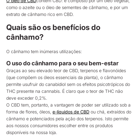
O óleo de CBD
contém CBD: é composto por um óleo vegetal,
como o azeite ou o óleo de sementes de cânhamo, e por um
extrato de cânhamo rico em CBD.
Quais são os benefícios do
cânhamo?
O cânhamo tem inúmeras utilizações:
O uso do cânhamo para o seu bem-estar
Graças ao seu elevado teor de CBD, terpenos e flavonóides
(que compõem os óleos essenciais da planta), o cânhamo
permite usufruir do canabidiol sem os efeitos psicotrópicos do
THC presente na cannabis. É claro que o teor de THC não
deve exceder 0,2%.
O CBD tem, portanto, a vantagem de poder ser utilizado sob a
forma de flores, óleos,
e-líquidos de CBD
ou chá, extraídos do
cânhamo e potenciados pela ação dos terpenos. Isto permite
aos nossos consumidores escolher entre os produtos
disponíveis na nossa loja.