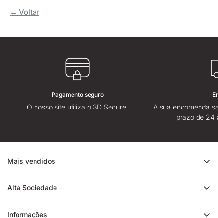
← Voltar
Pagamento seguro
E
O nosso site utiliza o 3D Secure.
A sua encomenda sa
prazo de 24 
Mais vendidos
Promoção de CBD
Alta Sociedade
Ice Rock CBD
Sobre
Cali CBD
Informações