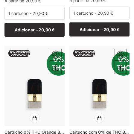
Preço
A partir de 20,90 €
Preço
A partir de 20,90 €
normal
normal
Adicionar –
20,90 €
Adicionar –
20,90 €
ENCOMENDAS
ENCOMENDAS
DUPLICADAS
DUPLICADAS
Cartucho 0% THC Orange Bud
Cartucho com 0% de THC Banana Cream