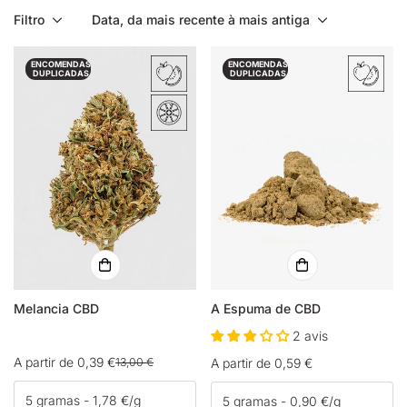
Filtro
Data, da mais recente à mais antiga
ENCOMENDAS
ENCOMENDAS
DUPLICADAS
DUPLICADAS
Melancia CBD
A Espuma de CBD
2 avis
A partir de 0,39 €
13,00 €
Preço
A partir de 0,59 €
Preço
Preço
normal
de
normal
venda