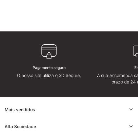
Pagamento seguro
E
O nosso site utiliza o 3D Secure.
A sua encomenda sa
prazo de 24 
Mais vendidos
Promoção de CBD
Alta Sociedade
Ice Rock CBD
Sobre