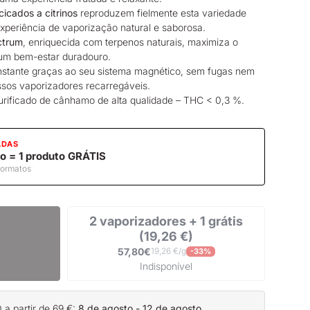
icados a citrinos
reproduzem fielmente esta variedade
xperiência de vaporização natural e saborosa.
ctrum
, enriquecida com terpenos naturais, maximiza o
a um bem-estar duradouro.
 instante graças ao seu sistema magnético, sem fugas nem
ossos
vaporizadores
recarregáveis.
purificado de cânhamo de alta qualidade – THC < 0,3 %.
ADAS
o = 1 produto GRÁTIS
formatos
2 vaporizadores + 1 grátis
(19,26 €)
57,80€
19,26 €/g
-33%
Indisponível
a partir de 69 €:
8 de agosto - 12 de agosto