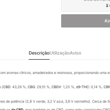
⏳ 
Aj
Descrição
Utilização
Aviso
com aromas cítricos, amadeirados e resinosos, proporcionando uma 
 (
CBD
: 43,26 %,
CBG
: 29,10 %,
CBDV
: 1,20 %,
d9-THC
: 0,14 %,
CB
íveis de potência (2,8 V verde, 3,2 V azul, 3,6 V vermelho). Cerca de 
uindo os
de CBD
, mas também os de CBG, como este vaporizador CBG Am