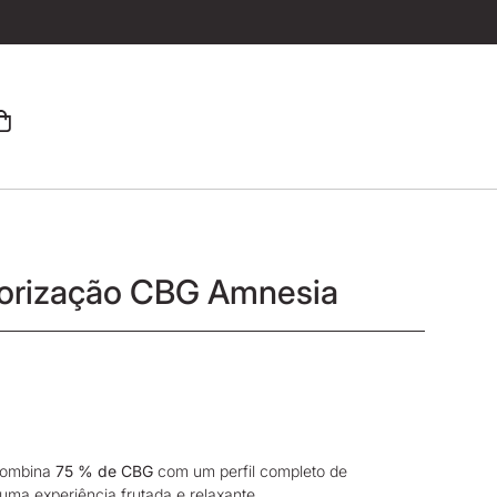
orização CBG Amnesia
combina
75 % de CBG
com um perfil completo de
uma experiência frutada e relaxante.