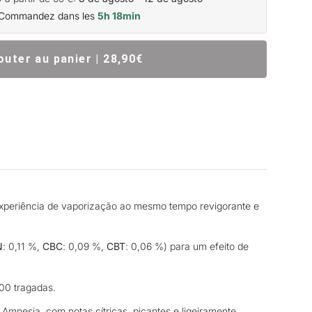
Commandez dans les
5h 18min
outer au panier | 28,90€
experiência de vaporização ao mesmo tempo revigorante e
N
: 0,11 %,
CBC
: 0,09 %,
CBT
: 0,06 %) para um efeito de
500 tragadas.
nesia, com notas cítricas, picantes e ligeiramente