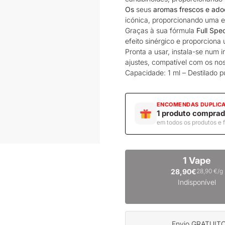
Os
seus
aromas frescos e adoc
icónica, proporcionando uma e
Graças à sua fórmula
Full Spe
efeito sinérgico e proporcion
Pronta a usar, instala-se num
ajustes, compatível com os n
Capacidade: 1 ml – Destilado 
ENCOMENDAS DUPLIC
1 produto comprad
em todos os produtos e 
1 Vape
28,90€
28,90 €/g
Indisponível
Envio GRATUITO 