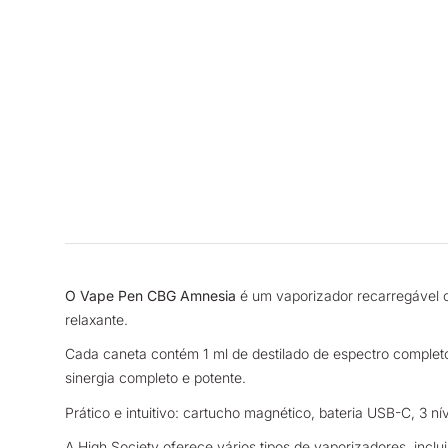
O Vape Pen CBG Amnesia
é um vaporizador recarregável 
relaxante.
Cada caneta contém 1 ml de destilado de espectro completo
sinergia completo e potente.
Prático e intuitivo: cartucho magnético, bateria USB-C, 3 n
A High Society oferece vários tipos de vaporizadores, incl