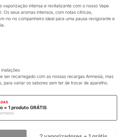
e vaporização intensa e revitalizante com o nosso
Vape
 Os seus aromas intensos, com notas cítricas,
am-no no companheiro ideal para uma pausa revigorante e
ia.
 inalações
ode ser recarregado com as nossas recargas Amnesia, mas
 para variar os sabores sem ter de trocar de aparelho.
ADAS
o = 1 produto GRÁTIS
formatos
2 vaporizadores + 1 grátis