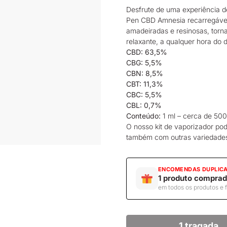
Desfrute de uma experiência d
Pen CBD
Amnesia recarregável.
amadeiradas e resinosas, torn
relaxante, a qualquer hora do d
CBD: 63,5%
CBG: 5,5%
CBN: 8,5%
CBT: 11,3%
CBC: 5,5%
CBL: 0,7%
Conteúdo:
1 ml – cerca de 500
O nosso kit de vaporizador p
também com outras variedades,
ENCOMENDAS DUPLIC
1 produto comprad
em todos os produtos e 
1 tragada