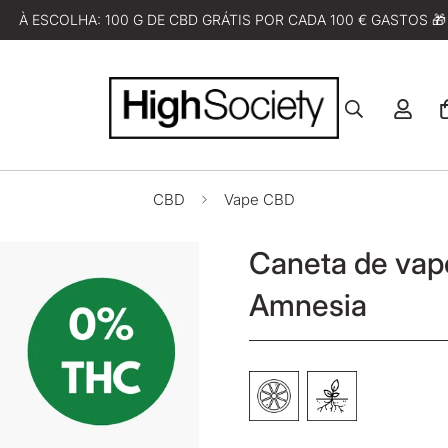
À ESCOLHA: 100 G DE CBD GRÁTIS POR CADA 100 € GASTOS 🎁
CBD
Vape CBD
Caneta de va
Amnesia