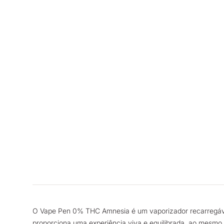
O Vape Pen 0% THC Amnesia é um vaporizador recarregável
proporciona uma experiência viva e equilibrada, ao mesmo t