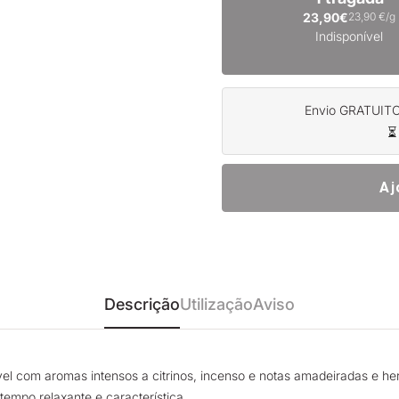
23,90€
23,90 €/g
Indisponível
Envio GRATUITO 
⏳
Aj
Descrição
Utilização
Aviso
 com aromas intensos a citrinos, incenso e notas amadeiradas e her
empo relaxante e característica.