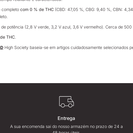
o completo
com 0 % de THC
(CBD: 47,05 %, CBG: 9,40 %, CBN: 4,34 
eto.
s de potência (2,8 V verde, 3,2 V azul, 3,6 V vermelho). Cerca de 500
de THC
.
BD
High Society baseia-se em artigos cuidadosamente selecionados pe
Entrega
A sua encomenda sai do nosso armazém no prazo de 24 a
48 horas úteis.