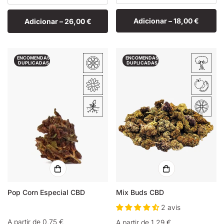
Adicionar –
18,00 €
Adicionar –
26,00 €
ENCOMENDAS
ENCOMENDAS
DUPLICADAS
DUPLICADAS
Pop Corn Especial CBD
Mix Buds CBD
2 avis
Preço
A partir de 0,75 €
Preço
A partir de 1,29 €