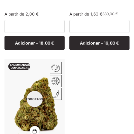
Preço
A partir de 2,00 €
A partir de 1,60 €
380,00 €
Preço
Preço
normal
de
normal
venda
Adicionar –
18,00 €
Adicionar –
16,00 €
ENCOMENDAS
DUPLICADAS
ESGOTADO