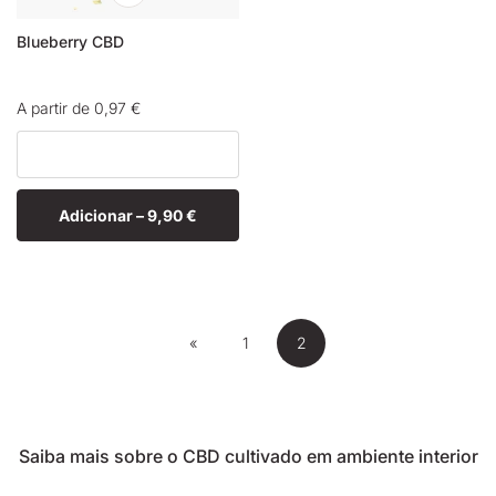
Blueberry CBD
Preço
A partir de 0,97 €
normal
Adicionar –
9,90 €
«
1
2
Saiba mais sobre o CBD cultivado em ambiente interior