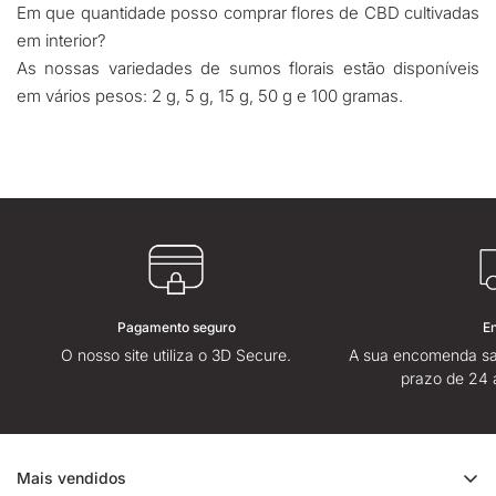
Em que quantidade posso comprar flores de CBD cultivadas
em interior?
As nossas variedades de sumos florais estão disponíveis
em vários pesos: 2 g, 5 g, 15 g, 50 g e 100 gramas.
Pagamento seguro
E
O nosso site utiliza o 3D Secure.
A sua encomenda sa
prazo de 24 
Mais vendidos