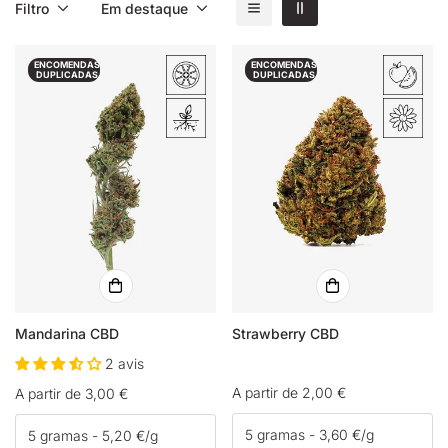
Filtro
Em destaque
ENCOMENDAS
ENCOMENDAS
DUPLICADAS
DUPLICADAS
Mandarina CBD
Strawberry CBD
2 avis
Preço
A partir de 2,00 €
Preço
A partir de 3,00 €
normal
normal