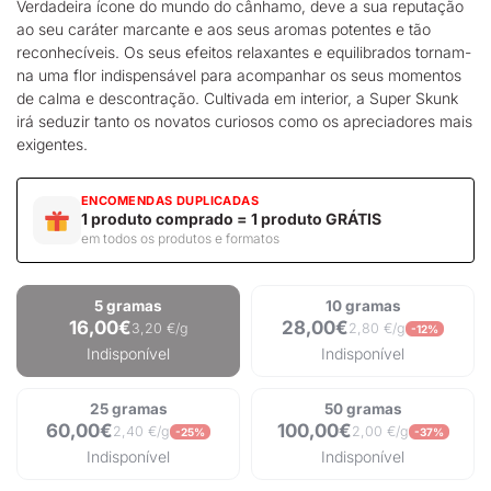
Verdadeira ícone do mundo do cânhamo, deve a sua reputação
ao seu caráter marcante e aos seus aromas potentes e tão
reconhecíveis. Os seus efeitos relaxantes e equilibrados tornam-
na uma flor indispensável para acompanhar os seus momentos
de calma e descontração. Cultivada em interior, a Super Skunk
irá seduzir tanto os novatos curiosos como os apreciadores mais
exigentes.
ENCOMENDAS DUPLICADAS
1 produto comprado = 1 produto GRÁTIS
em todos os produtos e formatos
5 gramas
10 gramas
16,00€
28,00€
3,20 €/g
2,80 €/g
-12%
Indisponível
Indisponível
25 gramas
50 gramas
60,00€
100,00€
2,40 €/g
2,00 €/g
-25%
-37%
Indisponível
Indisponível