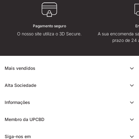
Pagamento seguro
E
O nosso site utiliza o 3D Secure.
A sua encomenda sa
prazo de 24 
Mais vendidos
Promoção de CBD
Alta Sociedade
Ice Rock CBD
Sobre
Cali CBD
Informações
Lojas High Society
Orange Bud CBD
Contacte-nos
Avaliação da High Society
Membro da UPCBD
Trim CBD
Alguma dúvida?
Fidelidade e indicação
Static CBD
Entrega
Siga-nos em
Presentes High Society