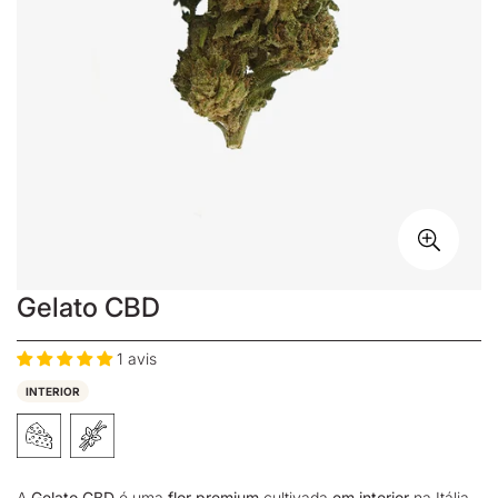
Gelato CBD
1 avis
INTERIOR
A
Gelato CBD
é uma
flor premium
cultivada
em interior
na Itália.