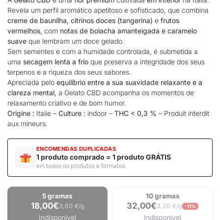
Revela um perfil aromático apetitoso e sofisticado, que combina
creme de baunilha, citrinos doces (tangerina)
e
frutos
vermelhos
, com
notas de bolacha amanteigada e caramelo
suave
que lembram um doce gelado.
Sem sementes e com a humidade controlada, é submetida a
uma
secagem lenta a frio
que preserva a integridade dos seus
terpenos e a riqueza dos seus sabores.
Apreciada pelo
equilíbrio entre a sua suavidade relaxante e a
clareza mental
, a Gelato CBD acompanha os momentos de
relaxamento criativo e de bom humor.
Origine :
Italie –
Culture :
indoor –
THC < 0,3 %
– Produit interdit
aux mineurs.
ENCOMENDAS DUPLICADAS
1 produto comprado = 1 produto GRÁTIS
em todos os produtos e formatos
5 gramas
10 gramas
18,00€
32,00€
3,60 €/g
3,20 €/g
-11%
Indisponível
Indisponível