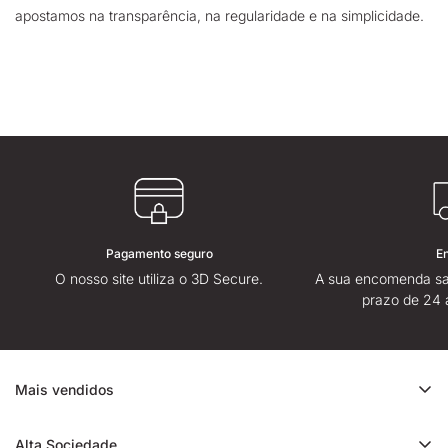
apostamos na transparência, na regularidade e na simplicidade.
Pagamento seguro
E
O nosso site utiliza o 3D Secure.
A sua encomenda sa
prazo de 24 
Mais vendidos
Promoção de CBD
Alta Sociedade