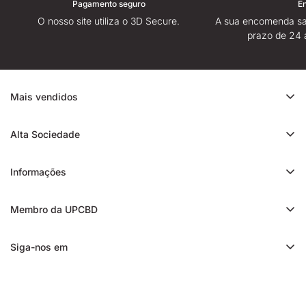
Pagamento seguro
E
O nosso site utiliza o 3D Secure.
A sua encomenda sa
prazo de 24 
Mais vendidos
Promoção de CBD
Alta Sociedade
Ice Rock CBD
Sobre
Cali CBD
Informações
Lojas High Society
Orange Bud CBD
Contacte-nos
Avaliação da High Society
Membro da UPCBD
Trim CBD
Alguma dúvida?
Fidelidade e indicação
Static CBD
Entrega
Siga-nos em
Presentes High Society
3x CBD filtrado
Blog
Programa de afiliados
Charas CBD
Notícias
Franquia de CBD