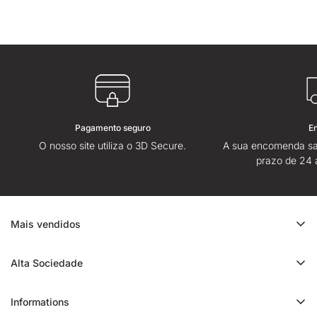
Pagamento seguro
E
O nosso site utiliza o 3D Secure.
A sua encomenda sa
prazo de 24 
Mais vendidos
Promoção de CBD
Alta Sociedade
Ice Rock CBD
Sobre
Cali CBD
Informations
Lojas High Society