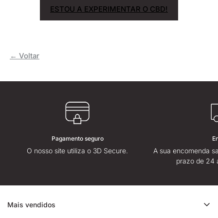
ESTOU A EXPERIMENTAR O CBD!
← Voltar
Pagamento seguro
E
O nosso site utiliza o 3D Secure.
A sua encomenda sa
prazo de 24 
Mais vendidos