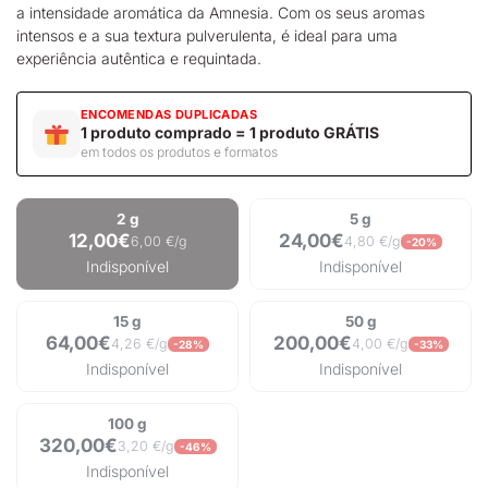
a intensidade aromática da Amnesia. Com os seus aromas
intensos e a sua textura pulverulenta, é ideal para uma
experiência autêntica e requintada.
ENCOMENDAS DUPLICADAS
1 produto comprado = 1 produto GRÁTIS
em todos os produtos e formatos
2 g
5 g
12,00€
24,00€
6,00 €/g
4,80 €/g
-20%
Indisponível
Indisponível
15 g
50 g
64,00€
200,00€
4,26 €/g
4,00 €/g
-28%
-33%
Indisponível
Indisponível
100 g
320,00€
3,20 €/g
-46%
Indisponível