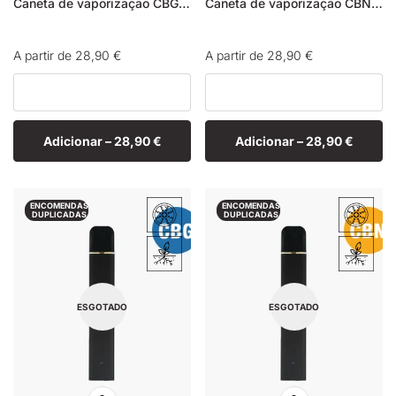
Caneta de vaporização CBG Banana Cream
Caneta de vaporização CBN Banana Cream
Preço
A partir de 28,90 €
Preço
A partir de 28,90 €
normal
normal
Adicionar –
28,90 €
Adicionar –
28,90 €
ENCOMENDAS
ENCOMENDAS
DUPLICADAS
DUPLICADAS
ESGOTADO
ESGOTADO