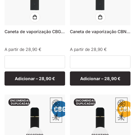
Caneta de vaporização CBG Lemon Haze
Caneta de vaporização CBN Lemon Haze
Preço
A partir de 28,90 €
Preço
A partir de 28,90 €
normal
normal
Adicionar –
28,90 €
Adicionar –
28,90 €
ENCOMENDAS
ENCOMENDAS
DUPLICADAS
DUPLICADAS
ESGOTADO
ESGOTADO