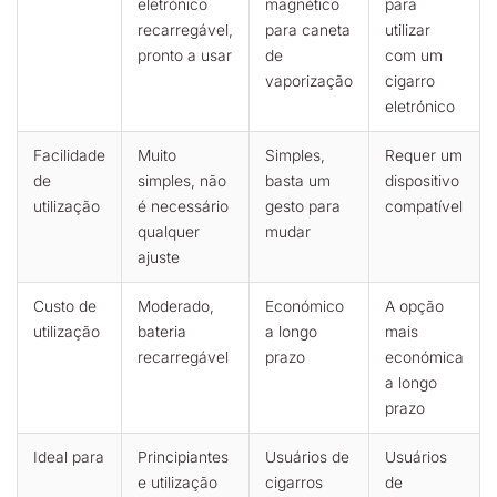
eletrónico
magnético
para
recarregável,
para caneta
utilizar
pronto a usar
de
com um
vaporização
cigarro
eletrónico
Facilidade
Muito
Simples,
Requer um
de
simples, não
basta um
dispositivo
utilização
é necessário
gesto para
compatível
qualquer
mudar
ajuste
Custo de
Moderado,
Económico
A opção
utilização
bateria
a longo
mais
recarregável
prazo
económica
a longo
prazo
Ideal para
Principiantes
Usuários de
Usuários
e utilização
cigarros
de