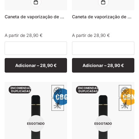
Caneta de vaporização de CBG Jack Herer
Caneta de vaporização de CBN Jack Herer
Preço
A partir de 28,90 €
Preço
A partir de 28,90 €
normal
normal
Adicionar –
28,90 €
Adicionar –
28,90 €
ENCOMENDAS
ENCOMENDAS
DUPLICADAS
DUPLICADAS
ESGOTADO
ESGOTADO