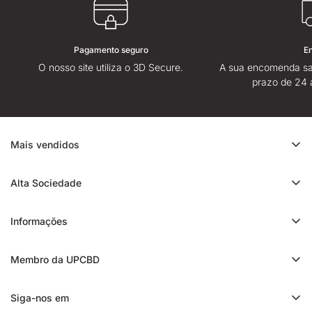
Pagamento seguro
E
O nosso site utiliza o 3D Secure.
A sua encomenda sa
prazo de 24 
Mais vendidos
Promoção de CBD
Alta Sociedade
Ice Rock CBD
Sobre
Cali CBD
Informações
Lojas High Society
Orange Bud CBD
Contacte-nos
Avaliação da High Society
Membro da UPCBD
Trim CBD
Alguma dúvida?
Fidelidade e indicação
Static CBD
Entrega
Siga-nos em
Presentes High Society
3x CBD filtrado