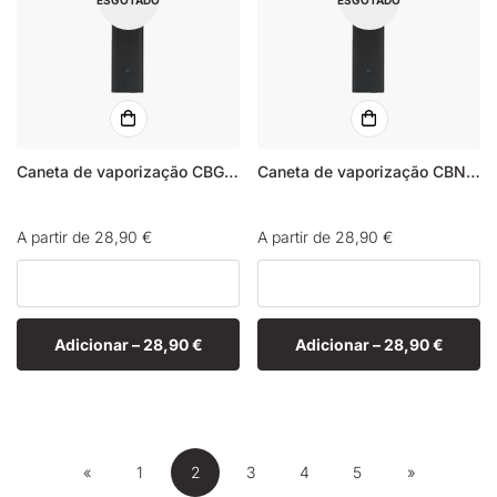
Caneta de vaporização CBG Orange Bud
Caneta de vaporização CBN Orange Bud
Preço
A partir de 28,90 €
Preço
A partir de 28,90 €
normal
normal
Adicionar –
28,90 €
Adicionar –
28,90 €
«
1
2
3
4
5
»