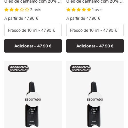
Óleo de cânhamo com 20% de CBN + 5% de CBD
Óleo de cânhamo com 20% de CBG + 5% de CBD
2 avis
1 avis
Preço
A partir de 47,90 €
Preço
A partir de 47,90 €
normal
normal
Adicionar –
47,90 €
Adicionar –
47,90 €
ENCOMENDAS
ENCOMENDAS
DUPLICADAS
DUPLICADAS
ESGOTADO
ESGOTADO