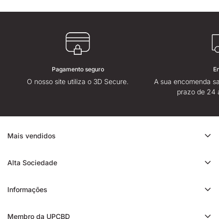
Pagamento seguro
E
O nosso site utiliza o 3D Secure.
A sua encomenda sa
prazo de 24 
Mais vendidos
Promoção de CBD
Alta Sociedade
Ice Rock CBD
Sobre
Cali CBD
Informações
Lojas High Society
Orange Bud CBD
Contacte-nos
Avaliação da High Society
Membro da UPCBD