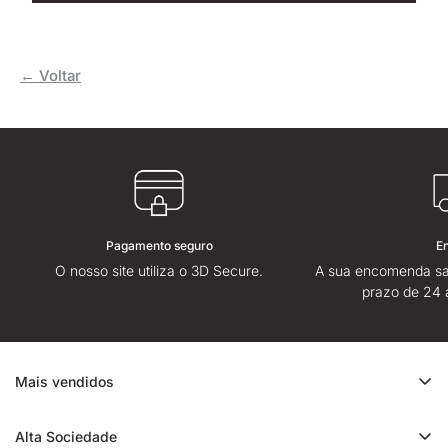
← Voltar
Pagamento seguro
E
O nosso site utiliza o 3D Secure.
A sua encomenda sa
prazo de 24 
Mais vendidos
Promoção de CBD
Alta Sociedade