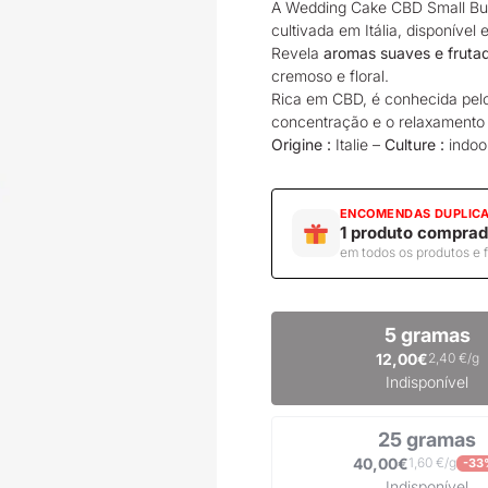
A Wedding Cake CBD Small B
cultivada em Itália, disponíve
Revela
aromas suaves e fruta
cremoso e floral.
Rica em CBD, é conhecida pel
concentração e o relaxamento 
Origine :
Italie –
Culture :
indoo
ENCOMENDAS DUPLIC
1 produto comprad
em todos os produtos e 
5 gramas
12,00€
2,40 €/g
Indisponível
25 gramas
40,00€
1,60 €/g
-33
Indisponível