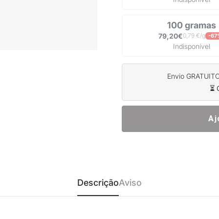
100 gramas
79,20€
0,79 €/g
-67
Indisponível
Envio GRATUITO 
⏳ 
Aj
Descrição
Aviso