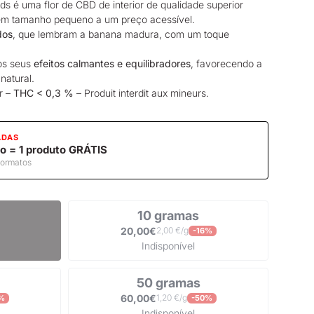
uds é uma
flor de CBD
de interior de qualidade superior
l em tamanho pequeno a um preço acessível.
dos
, que lembram a banana madura, com um toque
os seus
efeitos calmantes e equilibradores
, favorecendo a
natural.
r –
THC < 0,3 %
– Produit interdit aux mineurs.
ADAS
o = 1 produto GRÁTIS
formatos
10 gramas
20,00€
2,00 €/g
-16%
Indisponível
50 gramas
60,00€
1,20 €/g
%
-50%
Indisponível