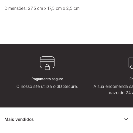
Dimensões: 27,5 cm x 17,5 cm x 2,5 cm
Pagamento seguro
E
O nosso site utiliza o 3D Secure.
A sua encomenda sa
prazo de 24 
Mais vendidos
Promoção de CBD