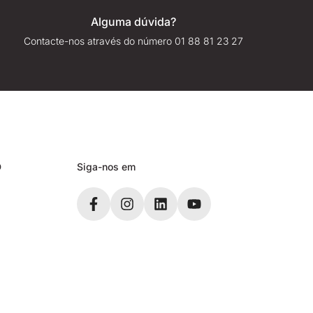
Alguma dúvida?
Contacte-nos através do número 01 88 81 23 27
D
Siga-nos em