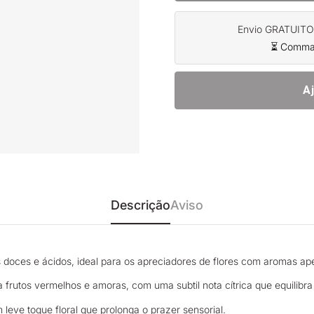
Envio GRATUITO a
⏳ Command
A
Descrição
Aviso
oces e ácidos, ideal para os apreciadores de flores com aromas ape
frutos vermelhos e amoras, com uma subtil nota cítrica que equilibra
leve toque floral que prolonga o prazer sensorial.