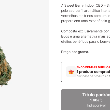
A Sweet Berry Indoor CBD – Sm
pelo seu perfil aromático inte
vermelhos e citrinos com um lev
proporciona uma experiência gu
Composta exclusivamente por
Buds é uma alternativa mais a
efeitos benéficos para o bem-
Preço por grama.
ENCOMENDAS DUPLIC
1 produto comprad
em todos os produtos e 
Título padrã
1,60€
/g
Indisponível