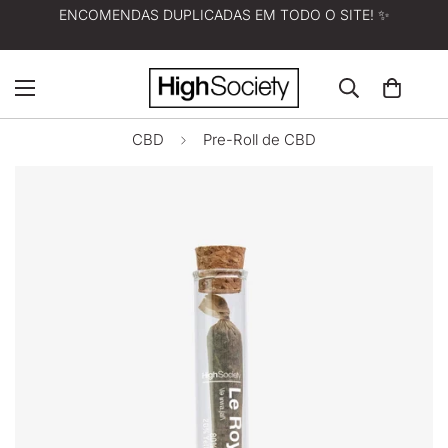
ENCOMENDAS DUPLICADAS EM TODO O SITE! ✨
CBD
Pre-Roll de CBD