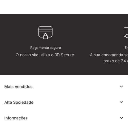
Pagamento seguro
E
O nosso site utiliza o 3D Secure.
A sua encomenda sa
prazo de 24 
Mais vendidos
Promoção de CBD
Alta Sociedade
Ice Rock CBD
Sobre
Cali CBD
Informações
Lojas High Society
Orange Bud CBD