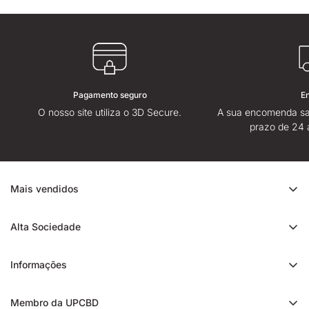
Pagamento seguro
E
O nosso site utiliza o 3D Secure.
A sua encomenda sa
prazo de 24 
Mais vendidos
Promoção de CBD
Alta Sociedade
Ice Rock CBD
Sobre
Cali CBD
Informações
Lojas High Society
Orange Bud CBD
Contacte-nos
Avaliação da High Society
Membro da UPCBD
Trim CBD