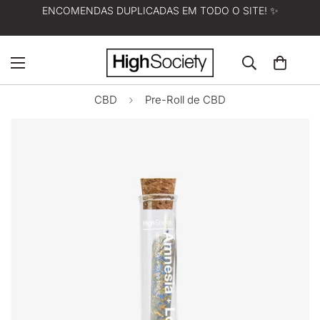
ENCOMENDAS DUPLICADAS EM TODO O SITE! ✨
CBD
Pre-Roll de CBD