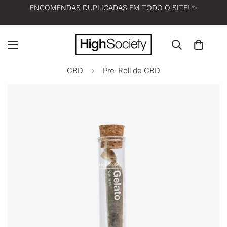
ENCOMENDAS DUPLICADAS EM TODO O SITE! ✨
CBD
Pre-Roll de CBD