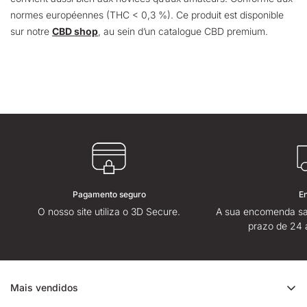
normes européennes (THC < 0,3 %). Ce produit est disponible
sur notre
CBD shop
, au sein d’un catalogue CBD premium.
Pagamento seguro
E
O nosso site utiliza o 3D Secure.
A sua encomenda sa
prazo de 24 
Mais vendidos