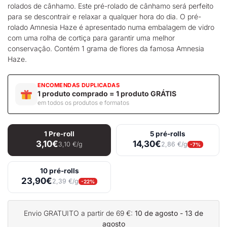
rolados de cânhamo. Este pré-rolado de cânhamo será perfeito
para se descontrair e relaxar a qualquer hora do dia. O pré-
rolado Amnesia Haze é apresentado numa embalagem de vidro
com uma rolha de cortiça para garantir uma melhor
conservação. Contém 1 grama de flores da famosa Amnesia
Haze.
ENCOMENDAS DUPLICADAS
1 produto comprado = 1 produto GRÁTIS
em todos os produtos e formatos
1 Pre-roll
5 pré-rolls
3,10€
14,30€
3,10 €/g
2,86 €/g
-7%
10 pré-rolls
23,90€
2,39 €/g
-22%
Envio GRATUITO a partir de 69 €:
10 de agosto - 13 de
agosto