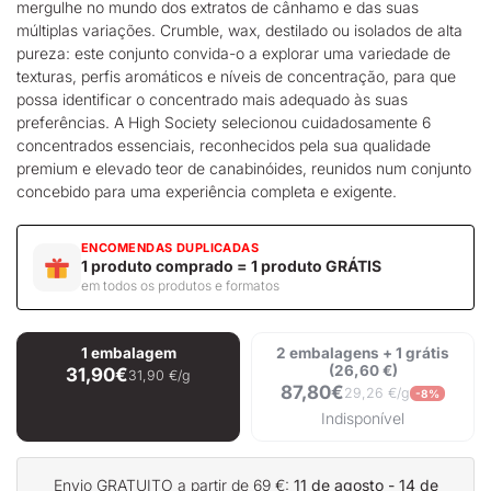
mergulhe no mundo dos extratos de cânhamo e das suas
múltiplas variações. Crumble, wax, destilado ou isolados de alta
pureza: este conjunto convida-o a explorar uma variedade de
texturas, perfis aromáticos e níveis de concentração, para que
possa identificar o concentrado mais adequado às suas
preferências. A High Society selecionou cuidadosamente 6
concentrados essenciais, reconhecidos pela sua qualidade
premium e elevado teor de canabinóides, reunidos num conjunto
concebido para uma experiência completa e exigente.
ENCOMENDAS DUPLICADAS
1 produto comprado = 1 produto GRÁTIS
em todos os produtos e formatos
1 embalagem
2 embalagens + 1 grátis
(26,60 €)
31,90€
31,90 €/g
87,80€
29,26 €/g
-8%
Indisponível
Envio GRATUITO a partir de 69 €:
11 de agosto - 14 de