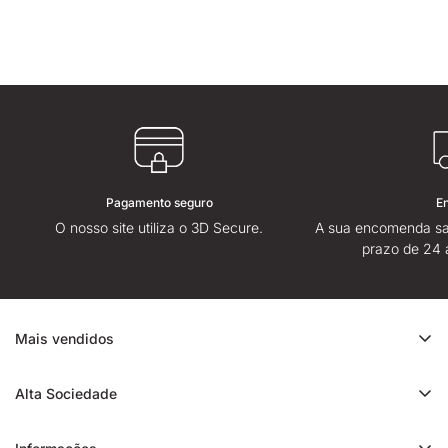
Pagamento seguro
E
O nosso site utiliza o 3D Secure.
A sua encomenda sa
prazo de 24 
Mais vendidos
Promoção de CBD
Alta Sociedade
Ice Rock CBD
Sobre
Cali CBD