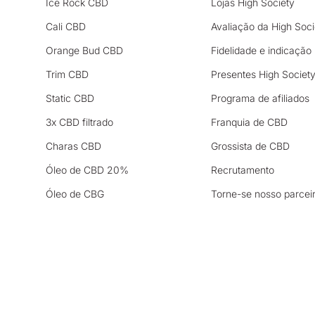
Ice Rock CBD
Lojas High Society
Cali CBD
Avaliação da High Soci
Orange Bud CBD
Fidelidade e indicação
Trim CBD
Presentes High Societ
Static CBD
Programa de afiliados
3x CBD filtrado
Franquia de CBD
Charas CBD
Grossista de CBD
Óleo de CBD 20%
Recrutamento
Óleo de CBG
Torne-se nosso parcei