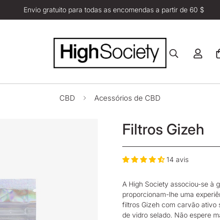
Envio gratuito para todas as encomendas a partir de 60 $
CBD
Acessórios de CBD
Filtros Gizeh
14 avis
A High Society
associou-se à gi
proporcionam-lhe uma experiê
filtros Gizeh com carvão ativ
de vidro selado. Não espere m