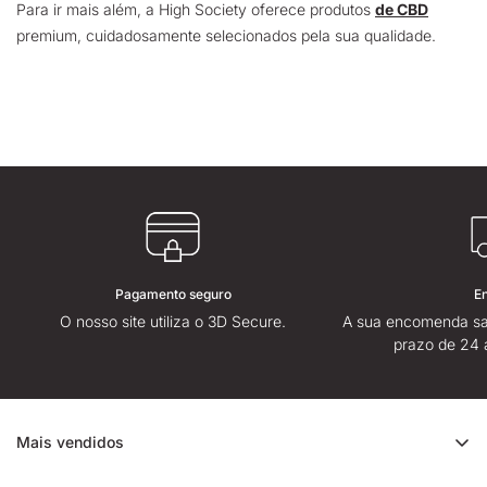
Para ir mais além, a High Society oferece produtos
de CBD
premium, cuidadosamente selecionados pela sua qualidade.
Pagamento seguro
E
O nosso site utiliza o 3D Secure.
A sua encomenda sa
prazo de 24 
Mais vendidos
Promoção de CBD