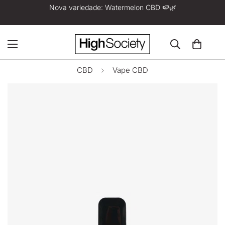
Nova variedade: Watermelon CBD 🍉🌿
CBD
Vape CBD