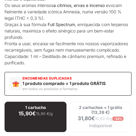
Os seus aromas intensos
a citrinos, ervas e incenso
evocam
fielmente a variedade icónica Amnesia, numa versão 100 %
legal (THC < 0,3 %).
Graças à sua fórmula
Full Spectrum
, enriquecida com terpenos
naturais, maximiza o efeito sinérgico para um bem-estar
profundo.
Pronta a usar, encaixa-se facilmente nos nossos
vaporizadores
recarregáveis, sem fugas nem manuseamento complicado.
Capacidade: 1 ml – Destilado de cânhamo premium, refinado e
purificado.
ENCOMENDAS DUPLICADAS
1 produto comprado = 1 produto GRÁTIS
em todos os produtos e formatos
1 cartucho
2 cartuchos + 1 grátis
(13,26 €)
15,90€
15,90 €/g
31,80€
10,60 €/g
-33%
Indisponível