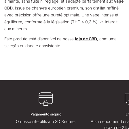
aimanté, sans fuite ni réglage, et s’adapte parfaitement aux
vape
CBD
. Issue de chanvre européen premium, son distillat raffiné
avec précision offre une pureté optimale. Une vape intense et
équilibrée, conforme à la législation (THC < 0,3 %). ⚠️ Interdit
aux mineurs.
Este produto está disponível na nossa
loja de CBD
, com uma
seleção cuidada e consistente.
Pagamento seguro
E
O nosso site utiliza o 3D Secure.
A sua encomenda sa
prazo de 24 