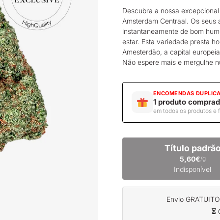
Descubra
a
nossa excepciona
Amsterdam Centraal. Os seus a
instantaneamente de bom hum
estar. Esta variedade presta h
Amesterdão, a capital europeia
Não espere mais e mergulhe nu
ENCOMENDAS DUPLIC
1 produto comprad
em todos os produtos e 
Título padrã
5,60€
/g
Indisponível
Envio GRATUITO a
⏳ 