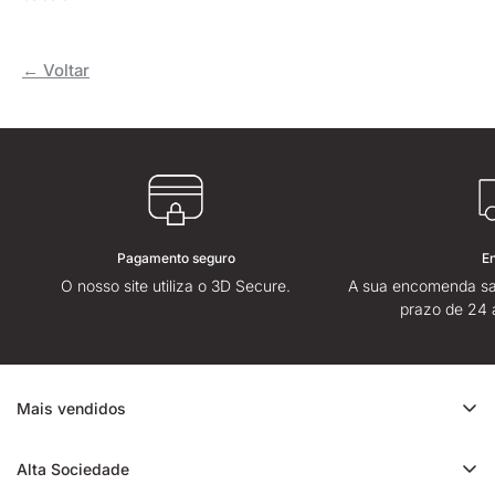
← Voltar
Pagamento seguro
E
O nosso site utiliza o 3D Secure.
A sua encomenda sa
prazo de 24 
Mais vendidos
Promoção de CBD
Alta Sociedade
Ice Rock CBD