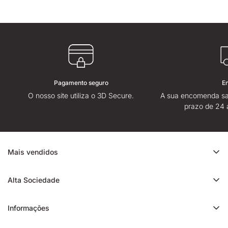
Pagamento seguro
E
O nosso site utiliza o 3D Secure.
A sua encomenda sa
prazo de 24 
Mais vendidos
Promoção de CBD
Alta Sociedade
Ice Rock CBD
Sobre
Cali CBD
Informações
Lojas High Society
Orange Bud CBD
Contacte-nos